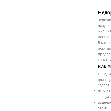
Недо
Зеркало
визуал
жилых к
поскол
В ката
покупа
предло
констр
Как 
Продаж
для тща
сделат
отсутст
заслуж
изделие
этом;