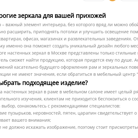
рогие зеркала для вашей прихожей
 – важный элемент интерьера, без которого вряд ли можно об
ьно расширить, приподнять потолки и улучшить освещение по
вартирах, офисах, магазинах и развлекательных заведениях. О
ьку именно она поможет создать уникальный дизайн любого мес
логе настенных зеркал в Москве представлены только стильные
тель сможет найти продукцию, которая придется ему по душе. 
жений касательно будущего оформления рам и зеркальных пове
укции не имеют значения, если обратиться в мебельный центр 
выбрать подходящее изделие?
а настенных зеркал в раме в мебельном салоне имеет целый ря
тельного изучения, клиентам не приходится беспокоиться о с
ь выбор, ознакомьтесь с рекомендациями специалистов:
вие пузырьков, неровностей, пятен, царапин свидетельствует о
ивает вашего внимания;
 не должно искажать изображение, поэтому стоит присмотреть