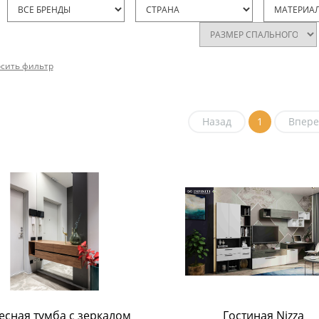
сить фильтр
Назад
1
Впере
есная тумба с зеркалом 
Гостиная Nizza