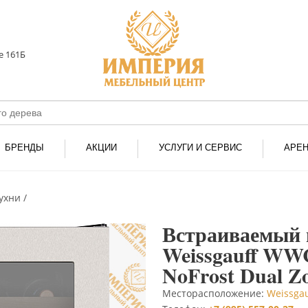
е 161Б
БРЕНДЫ
АКЦИИ
УСЛУГИ И СЕРВИС
АРЕ
кухни
Встраиваемый 
Weissgauff WWC
NoFrost Dual Z
Месторасположение:
Weissgau