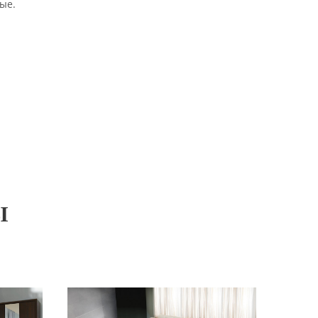
ые.
Ы