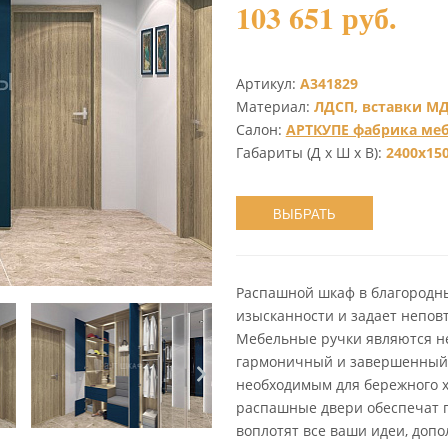
103 651 руб.
Артикул:
А341829
Материал:
ЛДСП, вставки МД
Салон:
АРТКУПЕ фабрика ме
Габариты (Д х Ш х В):
2400х15
ВЫБРАТЬ
Распашной шкаф в благородн
изысканности и задает непов
Мебельные ручки являются 
гармоничный и завершенный 
необходимым для бережного х
распашные двери обеспечат 
воплотят все ваши идеи, допо