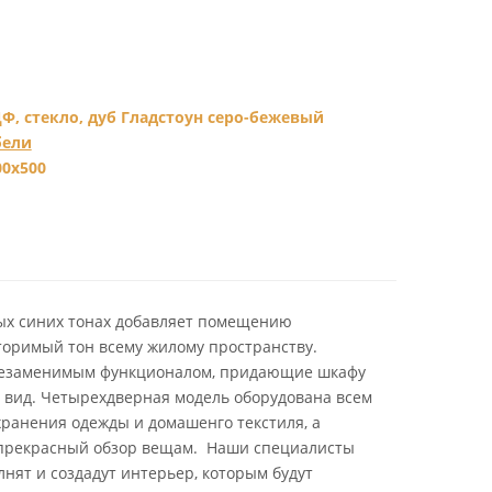
Ф, стекло, дуб Гладстоун серо-бежевый
бели
00х500
ых синих тонах добавляет помещению
торимый тон всему жилому пространству.
незаменимым функционалом, придающие шкафу
вид. Четырехдверная модель оборудована всем
ранения одежды и домашенго текстиля, а
прекрасный обзор вещам. Наши специалисты
лнят и создадут интерьер, которым будут