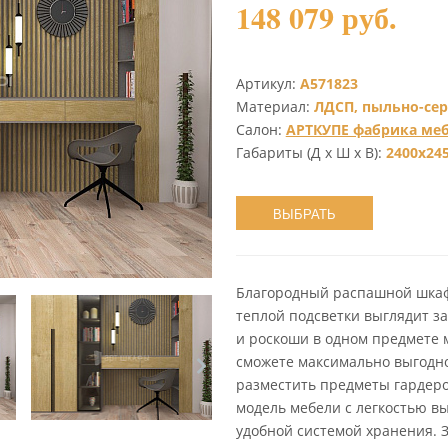
148 079 руб.
Артикул:
А571823
Материал:
ЛДСП, пыльно-сер
Салон:
АРТКУПЕ фабрика ме
Габариты (Д х Ш х В):
2400х24
ВЫБРАТЬ
Благородный распашной шкаф
теплой подсветки выглядит 
и роскоши в одном предмете 
сможете максимально выгодно
разместить предметы гардеро
модель мебели с легкостью в
удобной системой хранения. 