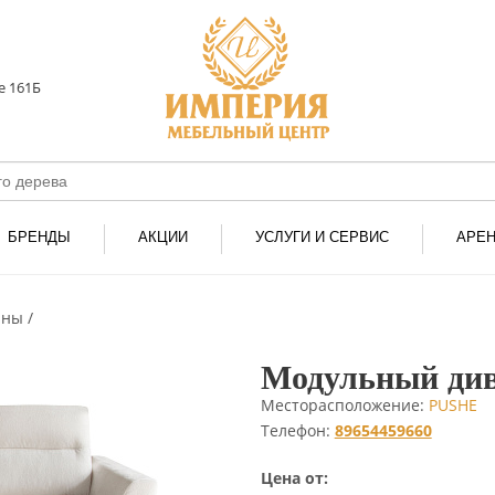
е 161Б
БРЕНДЫ
АКЦИИ
УСЛУГИ И СЕРВИС
АРЕ
аны
Модульный див
Месторасположение:
PUSHE
Телефон:
89654459660
Цена от: